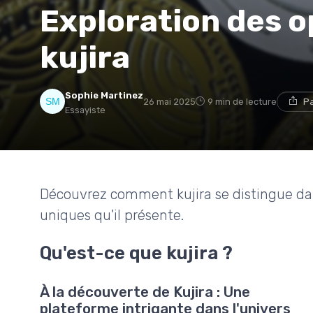
Exploration des 
kujira
Sophie Martinez
26 mai 2025
9 min de lecture
Pa
Essayiste
Découvrez comment kujira se distingue da
uniques qu'il présente.
Qu'est-ce que kujira ?
À la découverte de Kujira : Une
plateforme intrigante dans l'univers