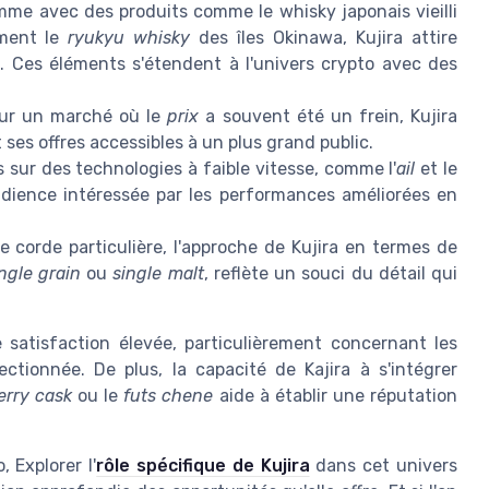
mme avec des produits comme le whisky japonais vieilli
ment le
ryukyu whisky
des îles Okinawa, Kujira attire
 Ces éléments s'étendent à l'univers crypto avec des
sur un marché où le
prix
a souvent été un frein, Kujira
es offres accessibles à un plus grand public.
s sur des technologies à faible vitesse, comme l'
ail
et le
udience intéressée par les performances améliorées en
 corde particulière, l'approche de Kujira en termes de
ngle grain
ou
single malt
, reflète un souci du détail qui
e satisfaction élevée, particulièrement concernant les
tionnée. De plus, la capacité de Kajira à s'intégrer
erry cask
ou le
futs chene
aide à établir une réputation
 Explorer l'
rôle spécifique de Kujira
dans cet univers