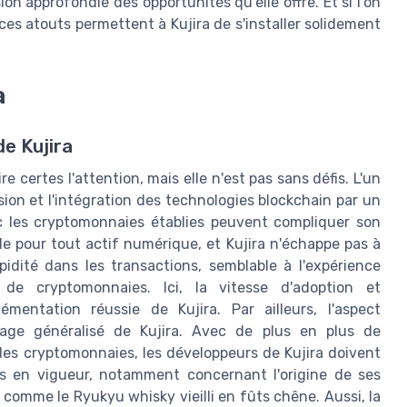
n approfondie des opportunités qu'elle offre. Et si l'on
ces atouts permettent à Kujira de s'installer solidement
a
e Kujira
 certes l'attention, mais elle n'est pas sans défis. L'un
ion et l'intégration des technologies blockchain par un
ec les cryptomonnaies établies peuvent compliquer son
le pour tout actif numérique, et Kujira n'échappe pas à
pidité dans les transactions, semblable à l'expérience
 de cryptomonnaies. Ici, la vitesse d'adoption et
émentation réussie de Kujira. Par ailleurs, l'aspect
usage généralisé de Kujira. Avec de plus en plus de
des cryptomonnaies, les développeurs de Kujira doivent
ons en vigueur, notamment concernant l'origine de ses
comme le Ryukyu whisky vieilli en fûts chêne. Aussi, la