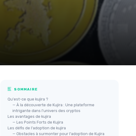
SOMMAIRE
Qu'est-ce que kujira ?
— À la découverte de Kujira : Une plateforme
intrigante dans l'univers des cryptos
Les avantages de kujira
— Les Points Forts de Kujira
Les défis de l'adoption de kujira
— Obstacles à surmonter pour l'adoption de Kujira