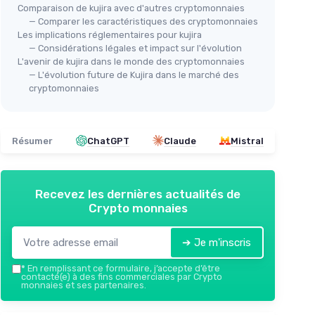
Comparaison de kujira avec d'autres cryptomonnaies
— Comparer les caractéristiques des cryptomonnaies
Les implications réglementaires pour kujira
— Considérations légales et impact sur l'évolution
L'avenir de kujira dans le monde des cryptomonnaies
— L'évolution future de Kujira dans le marché des
cryptomonnaies
Résumer
ChatGPT
Claude
Mistral
Recevez les dernières actualités de
Crypto monnaies
➔ Je m'inscris
*
En remplissant ce formulaire, j’accepte d’être
contacté(e) à des fins commerciales par Crypto
monnaies et ses partenaires.