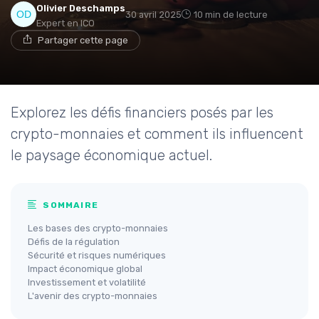
Olivier Deschamps
30 avril 2025
10 min de lecture
Expert en ICO
Partager cette page
Explorez les défis financiers posés par les
crypto-monnaies et comment ils influencent
le paysage économique actuel.
SOMMAIRE
Les bases des crypto-monnaies
Défis de la régulation
Sécurité et risques numériques
Impact économique global
Investissement et volatilité
L'avenir des crypto-monnaies