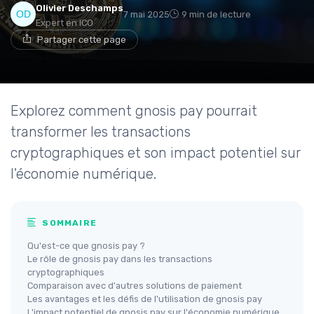
Olivier Deschamps
7 mai 2025
9 min de lecture
Expert en ICO
Partager cette page
Explorez comment gnosis pay pourrait
transformer les transactions
cryptographiques et son impact potentiel sur
l'économie numérique.
SOMMAIRE
Qu'est-ce que gnosis pay ?
Le rôle de gnosis pay dans les transactions
cryptographiques
Comparaison avec d'autres solutions de paiement
Les avantages et les défis de l'utilisation de gnosis pay
L'impact potentiel de gnosis pay sur l'économie numérique