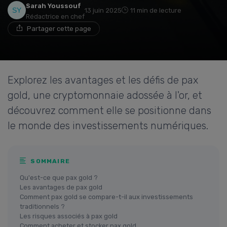
Sarah Youssouf
13 juin 2025
11 min de lecture
Rédactrice en chef
Partager cette page
Explorez les avantages et les défis de pax
gold, une cryptomonnaie adossée à l'or, et
découvrez comment elle se positionne dans
le monde des investissements numériques.
SOMMAIRE
Qu'est-ce que pax gold ?
Les avantages de pax gold
Comment pax gold se compare-t-il aux investissements
traditionnels ?
Les risques associés à pax gold
Comment acheter et stocker pax gold