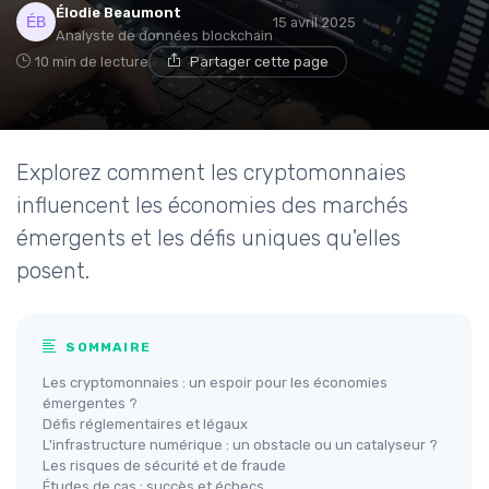
Élodie Beaumont
15 avril 2025
Analyste de données blockchain
10 min de lecture
Partager cette page
Explorez comment les cryptomonnaies
influencent les économies des marchés
émergents et les défis uniques qu'elles
posent.
SOMMAIRE
Les cryptomonnaies : un espoir pour les économies
émergentes ?
Défis réglementaires et légaux
L'infrastructure numérique : un obstacle ou un catalyseur ?
Les risques de sécurité et de fraude
Études de cas : succès et échecs