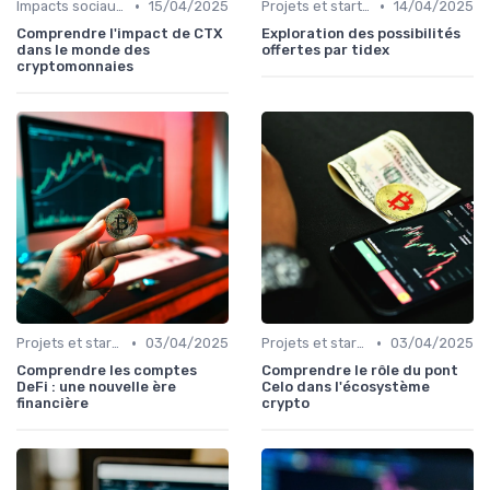
•
•
Impacts sociaux et économiques
15/04/2025
Projets et start-ups basés sur les cryptos
14/04/2025
Comprendre l'impact de CTX
Exploration des possibilités
dans le monde des
offertes par tidex
cryptomonnaies
•
•
Projets et start-ups basés sur les cryptos
03/04/2025
Projets et start-ups basés sur les cryptos
03/04/2025
Comprendre les comptes
Comprendre le rôle du pont
DeFi : une nouvelle ère
Celo dans l'écosystème
financière
crypto