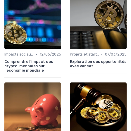
•
•
Impacts sociaux et économiques
12/06/2025
Projets et start-ups basés sur les cryptos
07/03/2025
Comprendre l'impact des
Exploration des opportunités
crypto-monnaies sur
avec vancat
l'économie mondiale