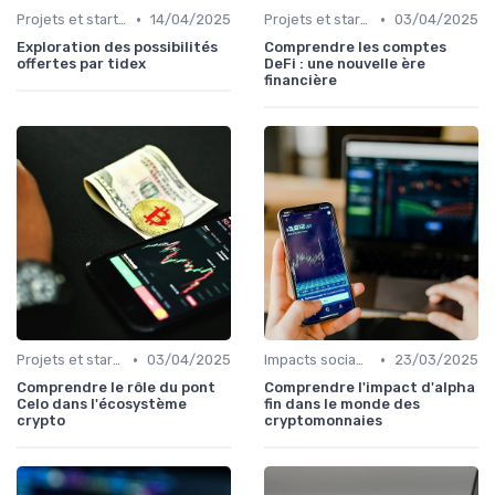
•
•
Projets et start-ups basés sur les cryptos
14/04/2025
Projets et start-ups basés sur les cryptos
03/04/2025
Exploration des possibilités
Comprendre les comptes
offertes par tidex
DeFi : une nouvelle ère
financière
•
•
Projets et start-ups basés sur les cryptos
03/04/2025
Impacts sociaux et économiques
23/03/2025
Comprendre le rôle du pont
Comprendre l'impact d'alpha
Celo dans l'écosystème
fin dans le monde des
crypto
cryptomonnaies