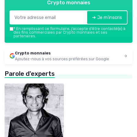
Crypto monnaies
➔ Je m'inscris
*
En remplissant ce formulaire, j’accepte d’être contacté(e) à
des fins commerciales par Crypto monnaies et ses
partenaires.
Crypto monnaies
Ajoutez-nous à vos sources préférées sur Google
Parole d'experts