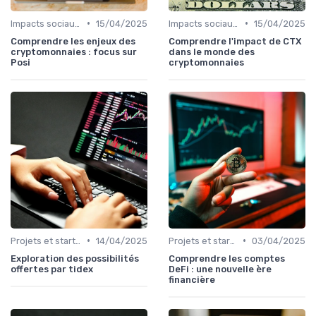
•
•
Impacts sociaux et économiques
15/04/2025
Impacts sociaux et économiques
15/04/2025
Comprendre les enjeux des
Comprendre l'impact de CTX
cryptomonnaies : focus sur
dans le monde des
Posi
cryptomonnaies
•
•
Projets et start-ups basés sur les cryptos
14/04/2025
Projets et start-ups basés sur les cryptos
03/04/2025
Exploration des possibilités
Comprendre les comptes
offertes par tidex
DeFi : une nouvelle ère
financière