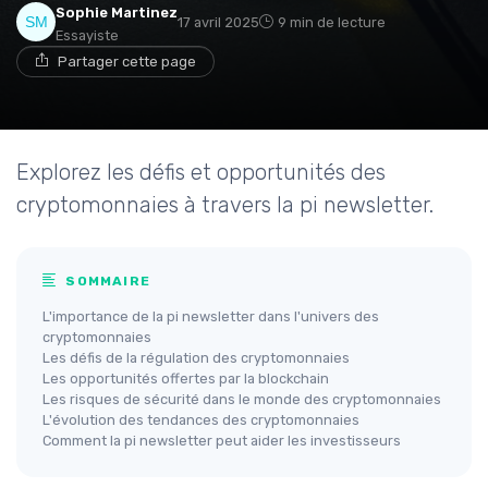
Sophie Martinez
17 avril 2025
9 min de lecture
Essayiste
Partager cette page
Explorez les défis et opportunités des
cryptomonnaies à travers la pi newsletter.
SOMMAIRE
L'importance de la pi newsletter dans l'univers des
cryptomonnaies
Les défis de la régulation des cryptomonnaies
Les opportunités offertes par la blockchain
Les risques de sécurité dans le monde des cryptomonnaies
L'évolution des tendances des cryptomonnaies
Comment la pi newsletter peut aider les investisseurs