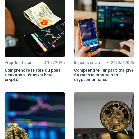
•
•
Projets et start-ups basés sur les cryptos
03/04/2025
Impacts sociaux et économiques
23/03/2025
Comprendre le rôle du pont
Comprendre l'impact d'alpha
Celo dans l'écosystème
fin dans le monde des
crypto
cryptomonnaies