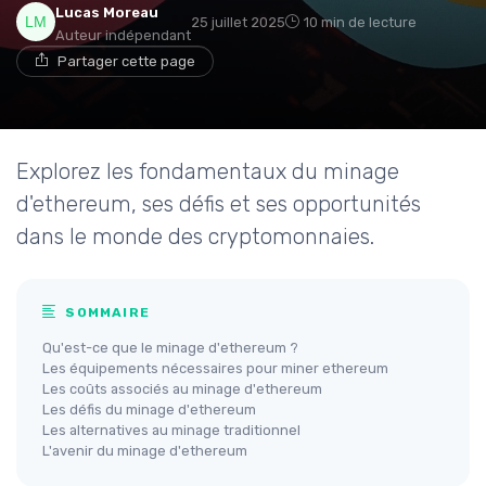
Lucas Moreau
25 juillet 2025
10 min de lecture
Auteur indépendant
Partager cette page
Explorez les fondamentaux du minage
d'ethereum, ses défis et ses opportunités
dans le monde des cryptomonnaies.
SOMMAIRE
Qu'est-ce que le minage d'ethereum ?
Les équipements nécessaires pour miner ethereum
Les coûts associés au minage d'ethereum
Les défis du minage d'ethereum
Les alternatives au minage traditionnel
L'avenir du minage d'ethereum