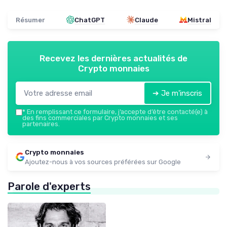
Résumer
ChatGPT
Claude
Mistral
Recevez les dernières actualités de
Crypto monnaies
➔ Je m'inscris
*
En remplissant ce formulaire, j’accepte d’être contacté(e) à
des fins commerciales par Crypto monnaies et ses
partenaires.
Crypto monnaies
Ajoutez-nous à vos sources préférées sur Google
Parole d'experts