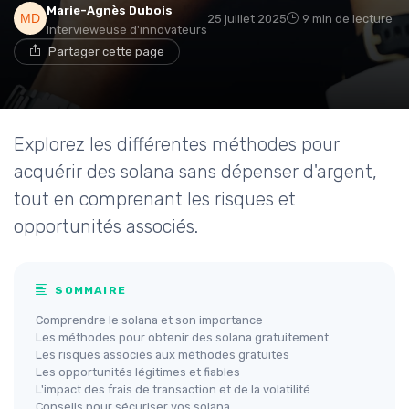
Marie-Agnès Dubois
25 juillet 2025
9 min de lecture
Intervieweuse d'innovateurs
Partager cette page
Explorez les différentes méthodes pour
acquérir des solana sans dépenser d'argent,
tout en comprenant les risques et
opportunités associés.
SOMMAIRE
Comprendre le solana et son importance
Les méthodes pour obtenir des solana gratuitement
Les risques associés aux méthodes gratuites
Les opportunités légitimes et fiables
L'impact des frais de transaction et de la volatilité
Conseils pour sécuriser vos solana