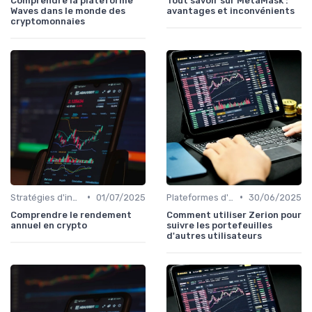
Comprendre la plateforme
Tout savoir sur MetaMask :
Waves dans le monde des
avantages et inconvénients
cryptomonnaies
•
•
Stratégies d'investissement
01/07/2025
Plateformes d'échange et portefeuilles
30/06/2025
Comprendre le rendement
Comment utiliser Zerion pour
annuel en crypto
suivre les portefeuilles
d'autres utilisateurs