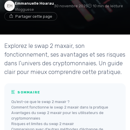
Emmanuelle Hoarau
30 novembre 2025
10 min de lecture
Vlogguese
Partager cette page
Explorez le swap 2 maxair, son
fonctionnement, ses avantages et ses risques
dans l'univers des cryptomonnaies. Un guide
clair pour mieux comprendre cette pratique.
SOMMAIRE
Qu’est-ce que le swap 2 maxair ?
Comment fonctionne le swap 2 maxair dans la pratique
Avantages du swap 2 maxair pour les utilisateurs de
cryptomonnaies
Risques et limites du swap 2 maxair
Comparaison avec d’autres méthodes d’échange de