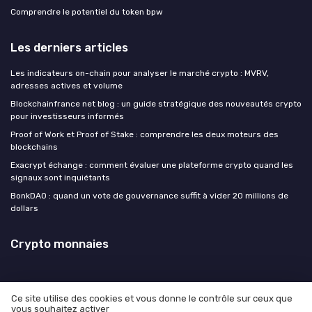
Comprendre le potentiel du token bpw
Les derniers articles
Les indicateurs on-chain pour analyser le marché crypto : MVRV,
adresses actives et volume
Blockchainfrance net blog : un guide stratégique des nouveautés crypto
pour investisseurs informés
Proof of Work et Proof of Stake : comprendre les deux moteurs des
blockchains
Exacrypt échange : comment évaluer une plateforme crypto quand les
signaux sont inquiétants
BonkDAO : quand un vote de gouvernance suffit à vider 20 millions de
dollars
Crypto monnaies
Ce site utilise des cookies et vous donne le contrôle sur ceux que
vous souhaitez activer