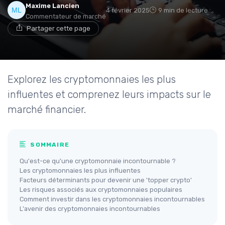
Maxime Lancien
4 février 2025
9 min de lecture
Commentateur de marché
Partager cette page
Explorez les cryptomonnaies les plus
influentes et comprenez leurs impacts sur le
marché financier.
SOMMAIRE
Qu'est-ce qu'une cryptomonnaie incontournable ?
Les cryptomonnaies les plus influentes
Facteurs déterminants pour devenir une 'topper crypto'
Les risques associés aux cryptomonnaies populaires
Comment investir dans les cryptomonnaies incontournables
L'avenir des cryptomonnaies incontournables