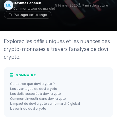
Maxime Lancien
5 février 2025
9 min de lecture
Commentateur de marché
Partager cette page
Explorez les défis uniques et les nuances des
crypto-monnaies à travers l'analyse de dovi
crypto.
SOMMAIRE
Qu'est-ce que dovi crypto ?
Les avantages de dovi crypto
Les défis associés à dovi crypto
Comment investir dans dovi crypto
L'impact de dovi crypto sur le marché global
L'avenir de dovi crypto