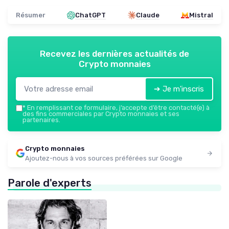
Résumer
ChatGPT
Claude
Mistral
Recevez les dernières actualités de
Crypto monnaies
➔ Je m'inscris
*
En remplissant ce formulaire, j’accepte d’être contacté(e) à
des fins commerciales par Crypto monnaies et ses
partenaires.
Crypto monnaies
Ajoutez-nous à vos sources préférées sur Google
Parole d'experts