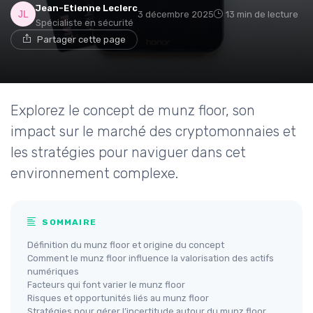
Jean-Etienne Leclerc
3 décembre 2025
13 min de lecture
Spécialiste en sécurité
Partager cette page
Explorez le concept de munz floor, son
impact sur le marché des cryptomonnaies et
les stratégies pour naviguer dans cet
environnement complexe.
SOMMAIRE
Définition du munz floor et origine du concept
Comment le munz floor influence la valorisation des actifs
numériques
Facteurs qui font varier le munz floor
Risques et opportunités liés au munz floor
Stratégies pour gérer l’incertitude autour du munz floor