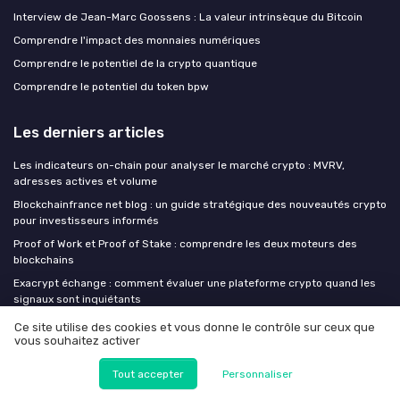
Interview de Jean-Marc Goossens : La valeur intrinsèque du Bitcoin
Comprendre l'impact des monnaies numériques
Comprendre le potentiel de la crypto quantique
Comprendre le potentiel du token bpw
Les derniers articles
Les indicateurs on-chain pour analyser le marché crypto : MVRV,
adresses actives et volume
Blockchainfrance net blog : un guide stratégique des nouveautés crypto
pour investisseurs informés
Proof of Work et Proof of Stake : comprendre les deux moteurs des
blockchains
Exacrypt échange : comment évaluer une plateforme crypto quand les
signaux sont inquiétants
BonkDAO : quand un vote de gouvernance suffit à vider 20 millions de
Ce site utilise des cookies et vous donne le contrôle sur ceux que
dollars
vous souhaitez activer
Tout accepter
Personnaliser
Crypto monnaies