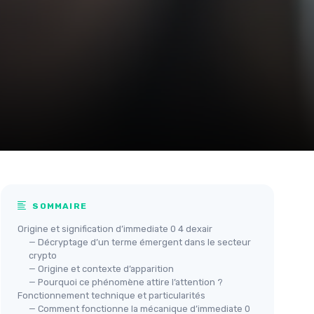
SOMMAIRE
Origine et signification d’immediate 0 4 dexair
— Décryptage d’un terme émergent dans le secteur
crypto
— Origine et contexte d’apparition
— Pourquoi ce phénomène attire l’attention ?
Fonctionnement technique et particularités
— Comment fonctionne la mécanique d’immediate 0