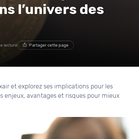
s l’univers des
de lecture
Partager cette page
air et explorez ses implications pour les
es enjeux, avantages et risques pour mieux