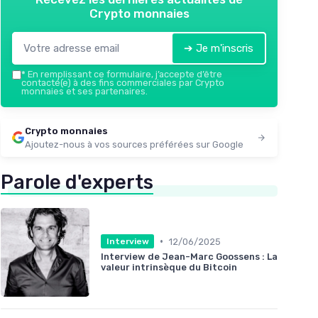
Crypto monnaies
➔ Je m'inscris
*
En remplissant ce formulaire, j’accepte d’être
contacté(e) à des fins commerciales par Crypto
monnaies et ses partenaires.
Crypto monnaies
Ajoutez-nous à vos sources préférées sur Google
Parole d'experts
•
12/06/2025
Interview
Interview de Jean-Marc Goossens : La
valeur intrinsèque du Bitcoin