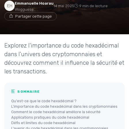
Emmanuelle Hoarau
14 mai 2025
9 min de lecture
Vlogguese
Partager cette page
Explorez l'importance du code hexadécimal
dans l'univers des cryptomonnaies et
découvrez comment il influence la sécurité et
les transactions.
SOMMAIRE
Qu'est-ce que le code hexadécimal ?
L'importance du code hexadécimal dans les cryptomonnaies
Comment le code hexadécimal améliore la sécurité
Applications pratiques du code hexadécimal
Défis et limites du code hexadécimal
L'avenir du code hexadécimal dans les cryptomonnaies