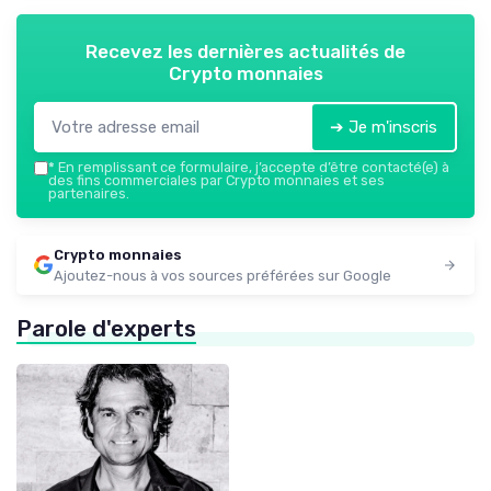
Recevez les dernières actualités de
Crypto monnaies
➔ Je m'inscris
*
En remplissant ce formulaire, j’accepte d’être contacté(e) à
des fins commerciales par Crypto monnaies et ses
partenaires.
Crypto monnaies
Ajoutez-nous à vos sources préférées sur Google
Parole d'experts