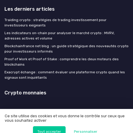
Les derniers articles
Traiding crypto : stratégies de trading investissement pour
investisseurs exigeants
Les indicateurs on-chain pour analyser le marché crypto : MVRV,
adresses actives et volume
Blockchainfrance net blog : un guide stratégique des nouveautés crypto
pour investisseurs informés
Proof of Work et Proof of Stake : comprendre les deux moteurs des
blockchains
Exacrypt échange : comment évaluer une plateforme crypto quand les
signaux sont inquiétants
Crypto monnaies
Ce site utilise des cookies et vous donne le contrôle sur ceux que
vous souhaitez activer
Mentions légales
Politique de confidentialité
© Crypto monnaies 2026
Tout accepter
Personnaliser