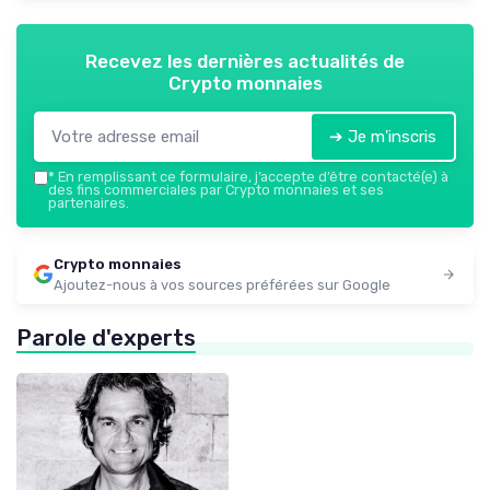
Recevez les dernières actualités de
Crypto monnaies
➔ Je m'inscris
*
En remplissant ce formulaire, j’accepte d’être contacté(e) à
des fins commerciales par Crypto monnaies et ses
partenaires.
Crypto monnaies
Ajoutez-nous à vos sources préférées sur Google
Parole d'experts