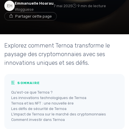
Emmanuelle Hoarau
7 mai 2025
9 min de lecture
Vlogguese
Partager cette page
Explorez comment Ternoa transforme le
paysage des cryptomonnaies avec ses
innovations uniques et ses défis.
SOMMAIRE
Qu'est-ce que Ternoa ?
Les innovations technologiques de Ternoa
Ternoa et les NFT : une nouvelle ère
Les défis de sécurité de Ternoa
L'impact de Ternoa sur le marché des cryptomonnaies
Comment investir dans Ternoa