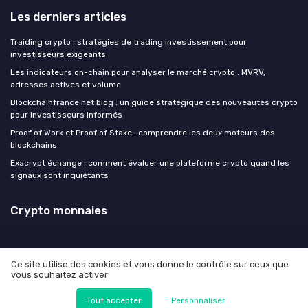
Les derniers articles
Traiding crypto : stratégies de trading investissement pour
investisseurs exigeants
Les indicateurs on-chain pour analyser le marché crypto : MVRV,
adresses actives et volume
Blockchainfrance net blog : un guide stratégique des nouveautés crypto
pour investisseurs informés
Proof of Work et Proof of Stake : comprendre les deux moteurs des
blockchains
Exacrypt échange : comment évaluer une plateforme crypto quand les
signaux sont inquiétants
Crypto monnaies
Ce site utilise des cookies et vous donne le contrôle sur ceux que
vous souhaitez activer
Mentions légales
Politique de confidentialité
© Crypto monnaies 2026
Tout accepter
Personnaliser