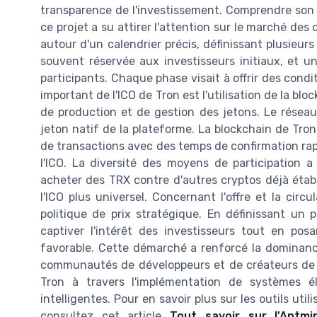
transparence de l'investissement. Comprendre son
ce projet a su attirer l'attention sur le marché des 
autour d'un calendrier précis, définissant plusieur
souvent réservée aux investisseurs initiaux, et 
participants. Chaque phase visait à offrir des condi
important de l'ICO de Tron est l'utilisation de la bl
de production et de gestion des jetons. Le réseau 
jeton natif de la plateforme. La blockchain de Tro
de transactions avec des temps de confirmation rap
l'ICO. La diversité des moyens de participation a
acheter des TRX contre d'autres cryptos déjà établ
l'ICO plus universel. Concernant l'offre et la cir
politique de prix stratégique. En définissant un p
captiver l'intérêt des investisseurs tout en pos
favorable. Cette démarché a renforcé la dominance
communautés de développeurs et de créateurs de 
Tron à travers l'implémentation de systèmes él
intelligentes. Pour en savoir plus sur les outils u
consultez cet article
Tout savoir sur l'Antm