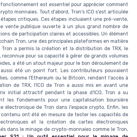
 fonctionnement est essentiel pour apprécier comment
crypto monnaies. Tout d'abord, Tron's ICO s'est articulée
s étapes critiques. Ces étapes incluaient une pré-vente,
une vente publique ouverte à un plus grand nombre de
tions de participation claires et accessibles. Un élément
ockchain Tron, une des principales plateformes en matière
Tron a permis la création et la distribution de TRX, le
n, reconnue pour sa capacité à gérer de grands volumes
ides, a été un atout majeur pour le bon déroulement de
 aussi été un point fort. Les contributeurs pouvaient
ies, comme l'Ethereum ou le Bitcoin, rendant l'accès à
culation de TRX, l'ICO de Tron a aussi mis en avant une
rix initial attractif pendant la phase d'ICO, Tron a su
ant les fondements pour une capitalisation boursière
 électronique de Tron dans l'espace crypto. Enfin, les
contenu ont été en mesure de tester les capacités de
ectroniques et la création de cartes électroniques
tilisés dans le minage de crypto-monnaies comme le Tron,
iner S21 : Un outil essentiel pour le minage de