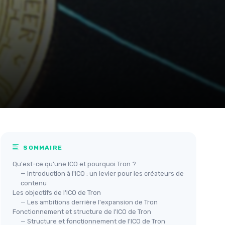
SOMMAIRE
Qu'est-ce qu'une ICO et pourquoi Tron ?
— Introduction à l'ICO : un levier pour les créateurs de
contenu
Les objectifs de l'ICO de Tron
— Les ambitions derrière l'expansion de Tron
Fonctionnement et structure de l'ICO de Tron
— Structure et fonctionnement de l'ICO de Tron