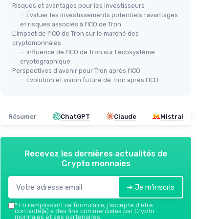
Risques et avantages pour les investisseurs
— Évaluer les investissements potentiels : avantages
et risques associés à l'ICO de Tron
L'impact de l'ICO de Tron sur le marché des
cryptomonnaies
— Influence de l'ICO de Tron sur l'écosystème
cryptographique
Perspectives d'avenir pour Tron après l'ICO
— Évolution et vision future de Tron après l'ICO
Résumer
ChatGPT
Claude
Mistral
Recevez les dernières actualités de
Crypto monnaies
➔ Je m'inscris
*
En remplissant ce formulaire, j’accepte d’être
contacté(e) à des fins commerciales par Crypto
monnaies et ses partenaires.