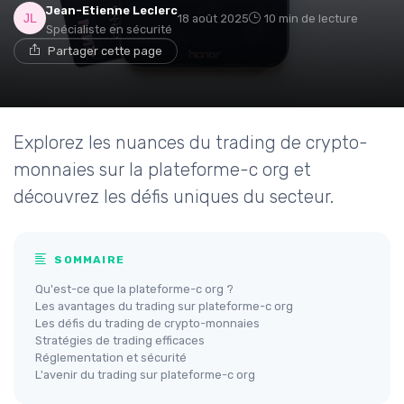
Jean-Etienne Leclerc
18 août 2025
10 min de lecture
Spécialiste en sécurité
Partager cette page
Explorez les nuances du trading de crypto-
monnaies sur la plateforme-c org et
découvrez les défis uniques du secteur.
SOMMAIRE
Qu'est-ce que la plateforme-c org ?
Les avantages du trading sur plateforme-c org
Les défis du trading de crypto-monnaies
Stratégies de trading efficaces
Réglementation et sécurité
L'avenir du trading sur plateforme-c org