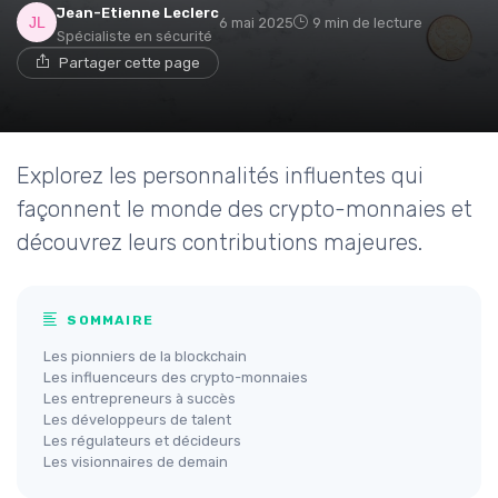
Jean-Etienne Leclerc
6 mai 2025
9 min de lecture
Spécialiste en sécurité
Partager cette page
Explorez les personnalités influentes qui
façonnent le monde des crypto-monnaies et
découvrez leurs contributions majeures.
SOMMAIRE
Les pionniers de la blockchain
Les influenceurs des crypto-monnaies
Les entrepreneurs à succès
Les développeurs de talent
Les régulateurs et décideurs
Les visionnaires de demain