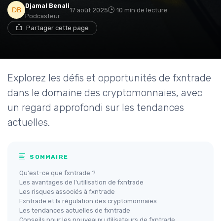
Djamal Benali
17 août 2025
10 min de lecture
Podcasteur
Partager cette page
Explorez les défis et opportunités de fxntrade
dans le domaine des cryptomonnaies, avec
un regard approfondi sur les tendances
actuelles.
SOMMAIRE
Qu'est-ce que fxntrade ?
Les avantages de l'utilisation de fxntrade
Les risques associés à fxntrade
Fxntrade et la régulation des cryptomonnaies
Les tendances actuelles de fxntrade
Conseils pour les nouveaux utilisateurs de fxntrade