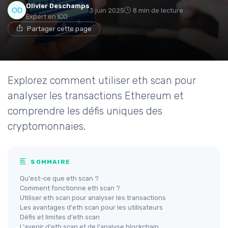
Olivier Deschamps
3 juin 2025
8 min de lecture
Expert en ICO
Partager cette page
Explorez comment utiliser eth scan pour
analyser les transactions Ethereum et
comprendre les défis uniques des
cryptomonnaies.
SOMMAIRE
Qu'est-ce que eth scan ?
Comment fonctionne eth scan ?
Utiliser eth scan pour analyser les transactions
Les avantages d'eth scan pour les utilisateurs
Défis et limites d'eth scan
L'avenir d'eth scan et de l'analyse blockchain