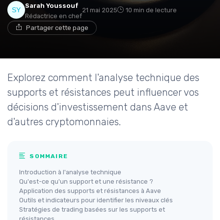
Sarah Youssouf
21 mai 2025
10 min de lecture
Rédactrice en chef
Partager cette page
Explorez comment l'analyse technique des
supports et résistances peut influencer vos
décisions d'investissement dans Aave et
d'autres cryptomonnaies.
SOMMAIRE
Introduction à l'analyse technique
Qu'est-ce qu'un support et une résistance ?
Application des supports et résistances à Aave
Outils et indicateurs pour identifier les niveaux clés
Stratégies de trading basées sur les supports et
résistances