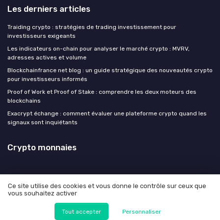
Les derniers articles
Traiding crypto : stratégies de trading investissement pour
investisseurs exigeants
Les indicateurs on-chain pour analyser le marché crypto : MVRV,
adresses actives et volume
Blockchainfrance net blog : un guide stratégique des nouveautés crypto
pour investisseurs informés
Proof of Work et Proof of Stake : comprendre les deux moteurs des
blockchains
Exacrypt échange : comment évaluer une plateforme crypto quand les
signaux sont inquiétants
Crypto monnaies
Ce site utilise des cookies et vous donne le contrôle sur ceux que
vous souhaitez activer
Mentions légales
Politique de confidentialité
© Crypto monnaies 2026
Tout accepter
Personnaliser