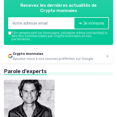
Recevez les dernières actualités de
Crypto monnaies
➔ Je m'inscris
*
En remplissant ce formulaire, j’accepte d’être contacté(e) à
des fins commerciales par Crypto monnaies et ses
partenaires.
Crypto monnaies
Ajoutez-nous à vos sources préférées sur Google
Parole d'experts