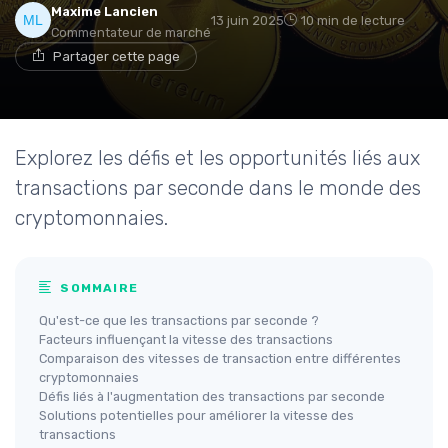
Maxime Lancien
13 juin 2025
10 min de lecture
Commentateur de marché
Partager cette page
Explorez les défis et les opportunités liés aux
transactions par seconde dans le monde des
cryptomonnaies.
SOMMAIRE
Qu'est-ce que les transactions par seconde ?
Facteurs influençant la vitesse des transactions
Comparaison des vitesses de transaction entre différentes
cryptomonnaies
Défis liés à l'augmentation des transactions par seconde
Solutions potentielles pour améliorer la vitesse des
transactions