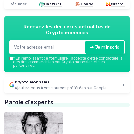
Résumer
ChatGPT
Claude
Mistral
Recevez les dernières actualités de
Crypto monnaies
➔ Je m'inscris
*
En remplissant ce formulaire, j’accepte d’être contacté(e) à
des fins commerciales par Crypto monnaies et ses
partenaires.
Crypto monnaies
Ajoutez-nous à vos sources préférées sur Google
Parole d'experts