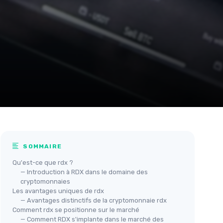
SOMMAIRE
Qu'est-ce que rdx ?
— Introduction à RDX dans le domaine des
cryptomonnaies
Les avantages uniques de rdx
— Avantages distinctifs de la cryptomonnaie rdx
Comment rdx se positionne sur le marché
— Comment RDX s'implante dans le marché des