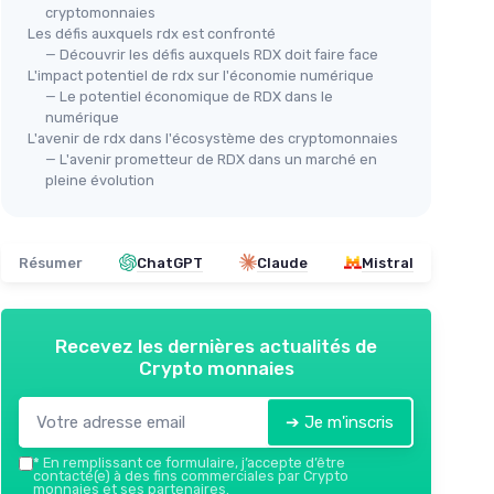
cryptomonnaies
Les défis auxquels rdx est confronté
— Découvrir les défis auxquels RDX doit faire face
L'impact potentiel de rdx sur l'économie numérique
— Le potentiel économique de RDX dans le
numérique
L'avenir de rdx dans l'écosystème des cryptomonnaies
— L'avenir prometteur de RDX dans un marché en
pleine évolution
Résumer
ChatGPT
Claude
Mistral
Recevez les dernières actualités de
Crypto monnaies
➔ Je m'inscris
*
En remplissant ce formulaire, j’accepte d’être
contacté(e) à des fins commerciales par Crypto
monnaies et ses partenaires.