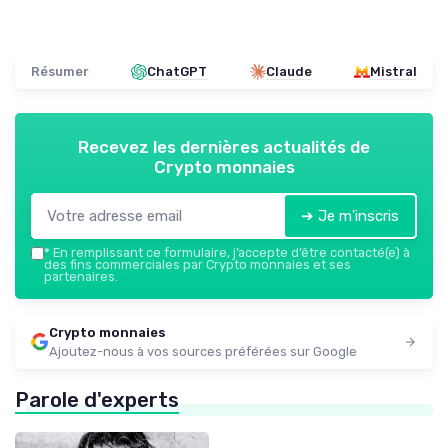
Résumer
ChatGPT
Claude
Mistral
Recevez les dernières actualités de
Crypto monnaies
➔ Je m'inscris
*
En remplissant ce formulaire, j’accepte d’être contacté(e) à
des fins commerciales par Crypto monnaies et ses
partenaires.
Crypto monnaies
Ajoutez-nous à vos sources préférées sur Google
Parole d'experts