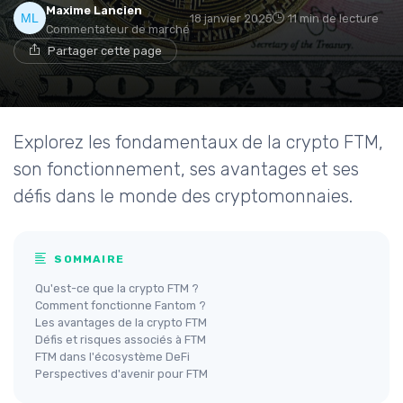
Maxime Lancien
18 janvier 2025
11 min de lecture
Commentateur de marché
Partager cette page
Explorez les fondamentaux de la crypto FTM,
son fonctionnement, ses avantages et ses
défis dans le monde des cryptomonnaies.
SOMMAIRE
Qu'est-ce que la crypto FTM ?
Comment fonctionne Fantom ?
Les avantages de la crypto FTM
Défis et risques associés à FTM
FTM dans l'écosystème DeFi
Perspectives d'avenir pour FTM