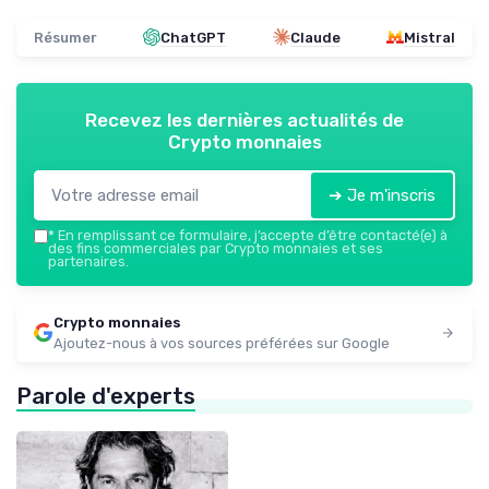
Résumer
ChatGPT
Claude
Mistral
Recevez les dernières actualités de
Crypto monnaies
➔ Je m'inscris
*
En remplissant ce formulaire, j’accepte d’être contacté(e) à
des fins commerciales par Crypto monnaies et ses
partenaires.
Crypto monnaies
Ajoutez-nous à vos sources préférées sur Google
Parole d'experts