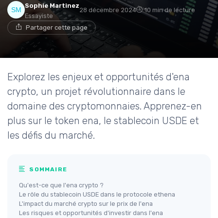
Sophie Martinez
28 décembre 2024
10 min de lecture
Essayiste
Partager cette page
Explorez les enjeux et opportunités d'ena
crypto, un projet révolutionnaire dans le
domaine des cryptomonnaies. Apprenez-en
plus sur le token ena, le stablecoin USDE et
les défis du marché.
SOMMAIRE
Qu'est-ce que l'ena crypto ?
Le rôle du stablecoin USDE dans le protocole ethena
L'impact du marché crypto sur le prix de l'ena
Les risques et opportunités d'investir dans l'ena