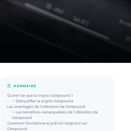
SOMMAIRE
Qu'est-ce que la crypto Compound ?
— Démystifier la crypto Compound
Les avantages de l'utilisation de Compound
— Les bénéfices remarquables de l'utilisation de
Compound
Comment fonctionne le prêt et l'emprunt sur
Compound