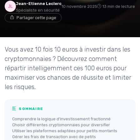
Jean-Etienne Leclerc
10 novembre 2025
13 min de lecture
Spécialiste en sécurité
Partager cette page
Vous avez 10 fois 10 euros à investir dans les
cryptomonnaies ? Découvrez comment
répartir intelligemment ces 100 euros pour
maximiser vos chances de réussite et limiter
les risques.
SOMMAIRE
Comprendre la logique d’investissement fractionné
Choisir différentes cryptomonnaies pour diversifier
Utiliser les plateformes adaptées pour petits montants
Gérer les frais de transaction avec de petits