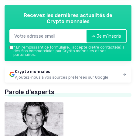
Recevez les dernières actualités de
Crypto monnaies
➔ Je m'inscris
*
En remplissant ce formulaire, j’accepte d’être contacté(e) à
des fins commerciales par Crypto monnaies et ses
partenaires.
Crypto monnaies
Ajoutez-nous à vos sources préférées sur Google
Parole d'experts