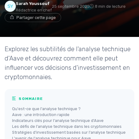
Sarah Youssouf
25 septembre 2025
8 min de lecture
Rédactrice en chef
Partager cette page
Explorez les subtilités de l'analyse technique
d'Aave et découvrez comment elle peut
influencer vos décisions d'investissement en
cryptomonnaies.
SOMMAIRE
Qu'est-ce que l'analyse technique ?
Aave : une introduction rapide
Indicateurs clés pour l'analyse technique d'Aave
Les défis de l'analyse technique dans les cryptomonnaies
Stratégies d'investissement basées sur l'analyse technique
L'avenir de l'analyse technique pour Aave