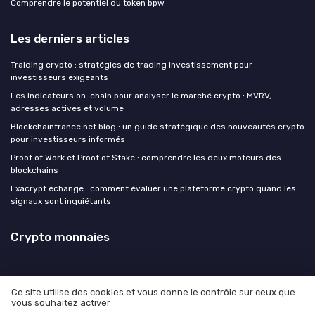
Comprendre le potentiel du token bpw
Les derniers articles
Traiding crypto : stratégies de trading investissement pour
investisseurs exigeants
Les indicateurs on-chain pour analyser le marché crypto : MVRV,
adresses actives et volume
Blockchainfrance net blog : un guide stratégique des nouveautés crypto
pour investisseurs informés
Proof of Work et Proof of Stake : comprendre les deux moteurs des
blockchains
Exacrypt échange : comment évaluer une plateforme crypto quand les
signaux sont inquiétants
Crypto monnaies
Ce site utilise des cookies et vous donne le contrôle sur ceux que
vous souhaitez activer
Mentions légales
Politique de confidentialité