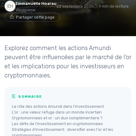
Emmanuelle Hoarau
22 septembre 2025
9 min de lecture
Vlogguese
Partager cette page
Explorez comment les actions Amundi
peuvent être influencées par le marché de l'or
et les implications pour les investisseurs en
cryptomonnaies.
SOMMAIRE
Le rôle des actions Amundi dans l'investissement
L'or : une valeur refuge dans un monde incertain
Cryptomonnaies et or : un duo complémentaire ?
Les défis de l'investissement en cryptomonnaies
Stratégies d'investissement : diversifier avec l'or et les
cryptomonnaies