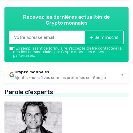
Recevez les dernières actualités de
Crypto monnaies
➔ Je m'inscris
*
En remplissant ce formulaire, j’accepte d’être contacté(e) à
des fins commerciales par Crypto monnaies et ses
partenaires.
Crypto monnaies
Ajoutez-nous à vos sources préférées sur Google
Parole d'experts