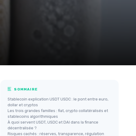
SOMMAIRE
Stablecoin explication USDT USDC : le pont entre euro,
dollar et cryptos
Les trois grandes familles : fiat, crypto collatéralisés et
stablecoins algorithmiques
À quoi servent USDT, USDC et DAI dans la finance
décentralisée ?
Risques cachés : réserves, transparence, régulation