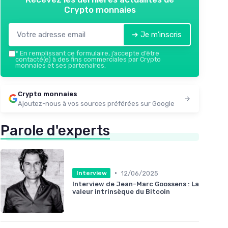
Crypto monnaies
➔ Je m'inscris
*
En remplissant ce formulaire, j’accepte d’être
contacté(e) à des fins commerciales par Crypto
monnaies et ses partenaires.
Crypto monnaies
Ajoutez-nous à vos sources préférées sur Google
Parole d'experts
•
12/06/2025
Interview
Interview de Jean-Marc Goossens : La
valeur intrinsèque du Bitcoin