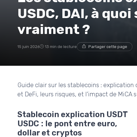
USDC, DAI, à quoi 
vraiment ?
15 juin 2026
13 min de lecture
Partager cette page
Guide clair sur les stablecoins : explicati
et DeFi, leurs risques, et l’impact de MiCA 
Stablecoin explication USDT
USDC : le pont entre euro,
dollar et cryptos