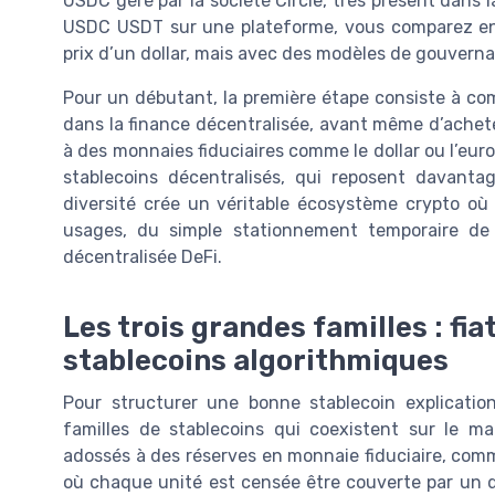
USDC géré par la société Circle, très présent dans 
USDC USDT sur une plateforme, vous comparez en 
prix d’un dollar, mais avec des modèles de gouverna
Pour un débutant, la première étape consiste à comp
dans la finance décentralisée, avant même d’achet
à des monnaies fiduciaires comme le dollar ou l’eur
stablecoins décentralisés, qui reposent davant
diversité crée un véritable écosystème crypto où 
usages, du simple stationnement temporaire de 
décentralisée DeFi.
Les trois grandes familles : fia
stablecoins algorithmiques
Pour structurer une bonne stablecoin explicatio
familles de stablecoins qui coexistent sur le ma
adossés à des réserves en monnaie fiduciaire, com
où chaque unité est censée être couverte par un 