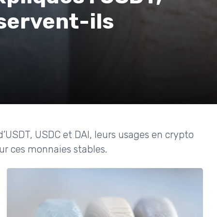
servent-ils
on d’USDT, USDC et DAI, leurs usages en crypto
sur ces monnaies stables.