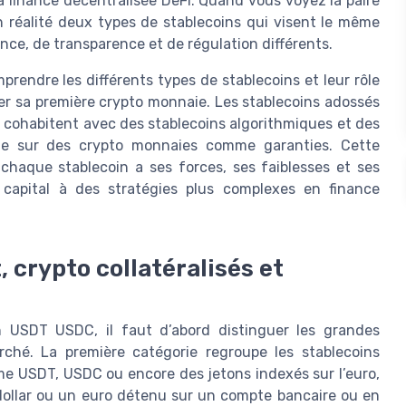
la finance décentralisée DeFi. Quand vous voyez la paire
réalité deux types de stablecoins qui visent le même
nce, de transparence et de régulation différents.
rendre les différents types de stablecoins et leur rôle
er sa première crypto monnaie. Les stablecoins adossés
o cohabitent avec des stablecoins algorithmiques et des
age sur des crypto monnaies comme garanties. Cette
chaque stablecoin a ses forces, ses faiblesses et ses
capital à des stratégies plus complexes en finance
t, crypto collatéralisés et
n USDT USDC, il faut d’abord distinguer les grandes
rché. La première catégorie regroupe les stablecoins
me USDT, USDC ou encore des jetons indexés sur l’euro,
dollar ou un euro détenu sur un compte bancaire ou en