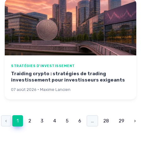
STRATÉGIES D'INVESTISSEMENT
Traiding crypto : stratégies de trading
investissement pour investisseurs exigeants
07 août 2026 · Maxime Lancien
‹
1
2
3
4
5
6
...
28
29
›