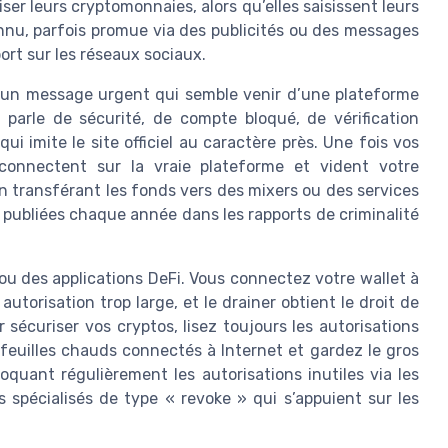
er leurs cryptomonnaies, alors qu’elles saisissent leurs
onnu, parfois promue via des publicités ou des messages
rt sur les réseaux sociaux.
 un message urgent qui semble venir d’une plateforme
 parle de sécurité, de compte bloqué, de vérification
ui imite le site officiel au caractère près. Une fois vos
e connectent sur la vraie plateforme et vident votre
n transférant les fonds vers des mixers ou des services
es publiées chaque année dans les rapports de criminalité
ou des applications DeFi. Vous connectez votre wallet à
torisation trop large, et le drainer obtient le droit de
 sécuriser vos cryptos, lisez toujours les autorisations
efeuilles chauds connectés à Internet et gardez le gros
quant régulièrement les autorisations inutiles via les
s spécialisés de type « revoke » qui s’appuient sur les