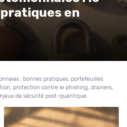
 pratiques en
nnaies : bonnes pratiques, portefeuilles
ion, protection contre le phishing, drainers,
njeux de sécurité post-quantique.