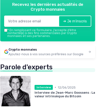
Recevez les dernières actualités de
Crypto monnaies
➔ Je m'inscris
*
En remplissant ce formulaire, j’accepte d’être
contacté(e) à des fins commerciales par Crypto
monnaies et ses partenaires.
Crypto monnaies
Ajoutez-nous à vos sources préférées sur Google
Parole d'experts
•
12/06/2025
Interview
Interview de Jean-Marc Goossens : La
valeur intrinsèque du Bitcoin