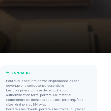
SOMMAIRE
Pourquoi la sécurité de vos cryptomonnaies est
devenue une compétence essentielle
Les trois piliers : phrase de récupération,
authentification forte, portefeuille matériel
Comprendre les menaces actuelles : phishing, faux
sites, drainers et SIM swap
Portefeuilles chauds, portefeuilles froids : où placer