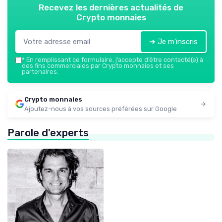
Recevez les dernières actualités de
Crypto monnaies
➔ Je m'inscris
*
En remplissant ce formulaire, j’accepte d’être contacté(e) à
des fins commerciales par Crypto monnaies et ses
partenaires.
Crypto monnaies
Ajoutez-nous à vos sources préférées sur Google
Parole d'experts