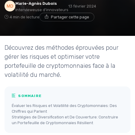
Marie-Agnès Dubois
13 février 2024
Intervieweuse d'innovateurs
4 min de lecture
Partager cette page
Découvrez des méthodes éprouvées pour
gérer les risques et optimiser votre
portefeuille de cryptomonnaies face à la
volatilité du marché.
SOMMAIRE
Évaluer les Risques et Volatilité des Cryptomonnaies: Des
Chiffres qui Parlent
Stratégies de Diversification et De Couverture: Construire
un Portefeuille de Cryptomonnaies Résilient