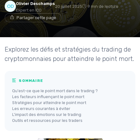
Olivier Deschamps
20 juillet 2025
9 min de lecture
Expert en ICO
Partager cette page
Explorez les défis et stratégies du trading de
cryptomonnaies pour atteindre le point mort.
SOMMAIRE
Qu'est-ce que le point mort dans le trading ?
Les facteurs influençant le point mort
Stratégies pour atteindre le point mort
Les erreurs courantes à éviter
L'impact des émotions sur le trading
Outils et ressources pour les traders