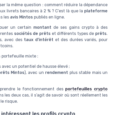
poser la même question : comment réduire la dépendance
ux livrets bancaires à 2 % ? C’est là que la
plateforme
s les
avis Mintos
publiés en ligne.
louer un certain
montant
de ses gains crypto à des
érentes
sociétés de prêts
et différents types de
prêts
.
es, avec des
taux d’intérêt
et des durées variés, pour
ltcoins.
portefeuille mixte :
s avec un potentiel de hausse élevé ;
prêts Mintos
), avec un
rendement
plus stable mais un
omprendre le fonctionnement des
portefeuilles crypto
ans les deux cas, il s’agit de savoir où sont réellement les
le risque.
 intéressent les profils crypto