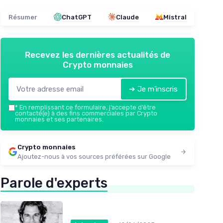
Résumer
ChatGPT
Claude
Mistral
Recevez les dernières actualités de
Crypto monnaies
➔ Je m'inscris
*
En remplissant ce formulaire, j’accepte d’être
contacté(e) à des fins commerciales par Crypto
monnaies et ses partenaires.
Crypto monnaies
Ajoutez-nous à vos sources préférées sur Google
Parole d'experts