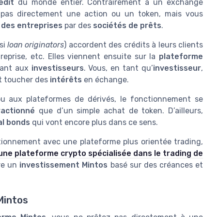
édit
du monde entier. Contrairement à un exchange
z pas directement une action ou un token, mais vous
 des entreprises
par des
sociétés de prêts
.
si
loan originators
) accordent des crédits à leurs clients
reprise, etc. Elles viennent ensuite sur la
plateforme
sant aux
investisseurs
. Vous, en tant qu’
investisseur
,
t toucher des
intérêts
en échange.
ou aux plateformes de dérivés, le fonctionnement se
ractionné
que d’un simple achat de token. D’ailleurs,
al bonds
qui vont encore plus dans ce sens.
tionnement avec une plateforme plus orientée trading,
’une plateforme crypto spécialisée dans le trading de
tre un
investissement Mintos
basé sur des créances et
Mintos