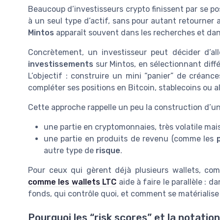
Beaucoup d’investisseurs crypto finissent par se 
à un seul type d’actif, sans pour autant retourner a
Mintos
apparaît souvent dans les recherches et dan
Concrètement, un investisseur peut décider d’al
investissements
sur Mintos, en sélectionnant diff
L’objectif : construire un mini “panier” de créanc
compléter ses positions en Bitcoin, stablecoins ou a
Cette approche rappelle un peu la construction d’un 
une partie en cryptomonnaies, très volatile mai
une partie en produits de revenu (comme les
autre type de
risque
.
Pour ceux qui gèrent déjà plusieurs wallets, c
comme les wallets LTC
aide à faire le parallèle : d
fonds, qui contrôle quoi, et comment se matérialise 
Pourquoi les “risk scores” et la notation