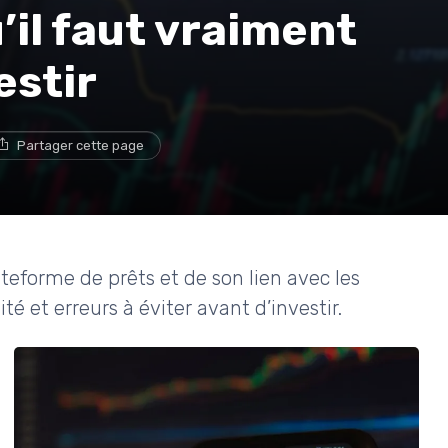
u’il faut vraiment
estir
Partager cette page
teforme de prêts et de son lien avec les
é et erreurs à éviter avant d’investir.