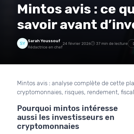
Mintos avis : ce q
savoir avant d’inv
Sarah Youssouf
24 février 2026
37 min de lecture
Rédactrice en chef
Mintos avis : analyse complète de cette pla
cryptomonnaies, risques, rendement, fiscalit
Pourquoi mintos intéresse
aussi les investisseurs en
cryptomonnaies