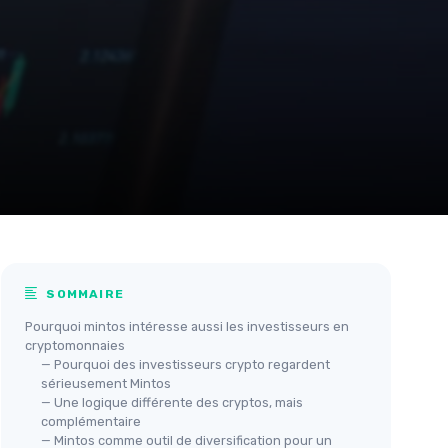
SOMMAIRE
Pourquoi mintos intéresse aussi les investisseurs en
cryptomonnaies
— Pourquoi des investisseurs crypto regardent
sérieusement Mintos
— Une logique différente des cryptos, mais
complémentaire
— Mintos comme outil de diversification pour un