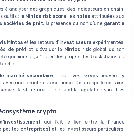
és à analyser des graphiques, des indicateurs on chain,
 outils : le
Mintos risk score
, les
notes
attribuées aux
es
sociétés de prêt
, la présence ou non d’une
garantie
vis Mintos
et les retours d’
investisseurs
expérimentés.
tés de prêt
et d’évaluer le
Mintos risk
global de son
to qui aime déjà “noter” les projets, les blockchains ou
urelle.
 le
marché secondaire
: les investisseurs peuvent y
is avec une décote ou une prime. Cela rappelle certains
ême si la structure juridique et la régulation sont très
t écosystème crypto
d’investissement
qui fait le lien entre la finance
x petites
entreprises
) et les investisseurs particuliers,