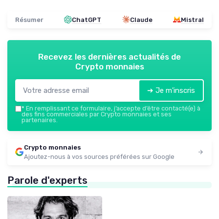
Résumer
ChatGPT
Claude
Mistral
Recevez les dernières actualités de
Crypto monnaies
➔ Je m'inscris
*
En remplissant ce formulaire, j’accepte d’être contacté(e) à
des fins commerciales par Crypto monnaies et ses
partenaires.
Crypto monnaies
Ajoutez-nous à vos sources préférées sur Google
Parole d'experts