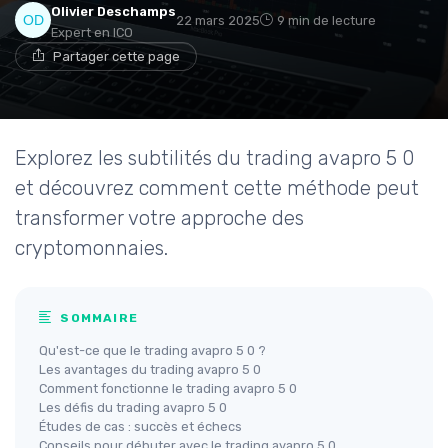
Olivier Deschamps
22 mars 2025
9 min de lecture
Expert en ICO
Partager cette page
Explorez les subtilités du trading avapro 5 0
et découvrez comment cette méthode peut
transformer votre approche des
cryptomonnaies.
SOMMAIRE
Qu'est-ce que le trading avapro 5 0 ?
Les avantages du trading avapro 5 0
Comment fonctionne le trading avapro 5 0
Les défis du trading avapro 5 0
Études de cas : succès et échecs
Conseils pour débuter avec le trading avapro 5 0