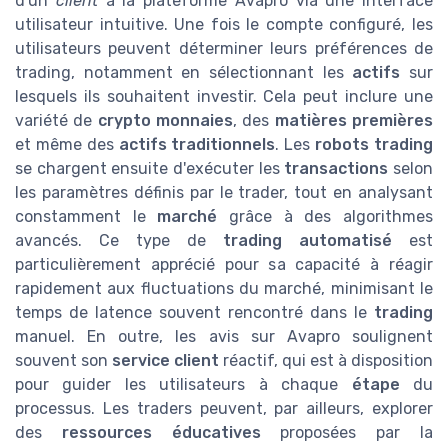
d'un
client
à la plateforme Avapro via une interface
utilisateur intuitive. Une fois le compte configuré, les
utilisateurs peuvent déterminer leurs préférences de
trading, notamment en sélectionnant les
actifs
sur
lesquels ils souhaitent investir. Cela peut inclure une
variété de
crypto monnaies
, des
matières premières
et même des
actifs traditionnels
. Les
robots trading
se chargent ensuite d'exécuter les
transactions
selon
les paramètres définis par le trader, tout en analysant
constamment le
marché
grâce à des algorithmes
avancés. Ce type de
trading automatisé
est
particulièrement apprécié pour sa capacité à réagir
rapidement aux fluctuations du marché, minimisant le
temps de latence souvent rencontré dans le
trading
manuel. En outre, les avis sur Avapro soulignent
souvent son
service client
réactif, qui est à disposition
pour guider les utilisateurs à chaque
étape
du
processus. Les traders peuvent, par ailleurs, explorer
des
ressources éducatives
proposées par la