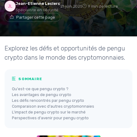
Jean-Etienne Leclerc
21 juin 2025
9 min de lecture
Spécialiste en sécurité
Partager cette page
Explorez les défis et opportunités de pengu
crypto dans le monde des cryptomonnaies.
SOMMAIRE
Qu'est-ce que pengu crypto ?
Les avantages de pengu crypto
Les défis rencontrés par pengu crypto
Comparaison avec d'autres cryptomonnaies
L'impact de pengu crypto sur le marché
Perspectives d'avenir pour pengu crypto