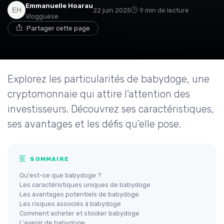
Emmanuelle Hoarau
22 juin 2025
9 min de lecture
Vlogguese
Partager cette page
Explorez les particularités de babydoge, une
cryptomonnaie qui attire l'attention des
investisseurs. Découvrez ses caractéristiques,
ses avantages et les défis qu'elle pose.
SOMMAIRE
Qu'est-ce que babydoge ?
Les caractéristiques uniques de babydoge
Les avantages potentiels de babydoge
Les risques associés à babydoge
Comment acheter et stocker babydoge
L'avenir de babydoge