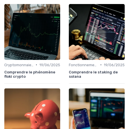
•
•
Cryptomonnaies populaires
19/06/2025
Fonctionnement des cryptomonnaies
19/06/2025
Comprendre le phénomène
Comprendre le staking de
floki crypto
solana