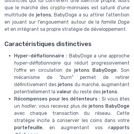
distinctes qui lui confèrent une identité propre. Alors
que le marché des crypto-monnaies est saturé d'une
multitude de
jetons
, BabyDoge a su attirer l'attention
en jouant sur l'engouement autour de la
famille Doge
et en intégrant sa propre stratégie de développement.
Caractéristiques distinctives
Hyper-déflationnaire :
BabyDoge a une approche
hyper-déflationnaire
qui réduit progressivement
l'offre en circulation de
jetons BabyDoge
. Son
mécanisme de
"burn"
permet de retirer
définitivement des
jetons
du marché, augmentant
potentiellement la
valeur
du reste des
jetons
.
Récompenses pour les détenteurs :
Si vous êtes
un
hodler
, vous recevez plus de
jetons BabyDoge
avec chaque transaction du réseau. Cette
stratégie incite à conserver les coins dans votre
portefeuille
, en augmentant vos
rapports