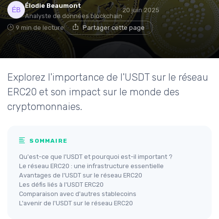
Élodie Beaumont
20 juin 2025
Analyste de données blockchain
9 min de lecture
Partager cette page
Explorez l'importance de l'USDT sur le réseau
ERC20 et son impact sur le monde des
cryptomonnaies.
SOMMAIRE
Qu'est-ce que l'USDT et pourquoi est-il important ?
Le réseau ERC20 : une infrastructure essentielle
Avantages de l'USDT sur le réseau ERC20
Les défis liés à l'USDT ERC20
Comparaison avec d'autres stablecoins
L'avenir de l'USDT sur le réseau ERC20