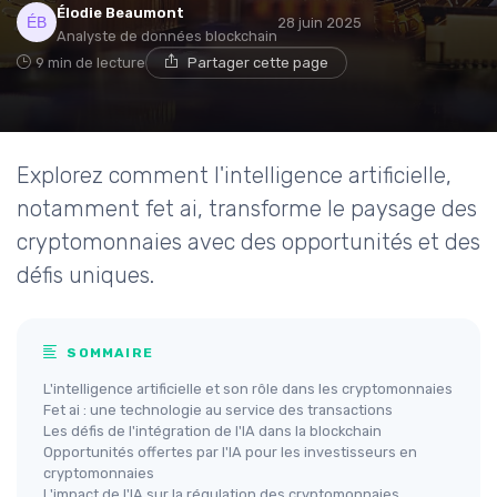
Élodie Beaumont
28 juin 2025
Analyste de données blockchain
9 min de lecture
Partager cette page
Explorez comment l'intelligence artificielle,
notamment fet ai, transforme le paysage des
cryptomonnaies avec des opportunités et des
défis uniques.
SOMMAIRE
L'intelligence artificielle et son rôle dans les cryptomonnaies
Fet ai : une technologie au service des transactions
Les défis de l'intégration de l'IA dans la blockchain
Opportunités offertes par l'IA pour les investisseurs en
cryptomonnaies
L'impact de l'IA sur la régulation des cryptomonnaies