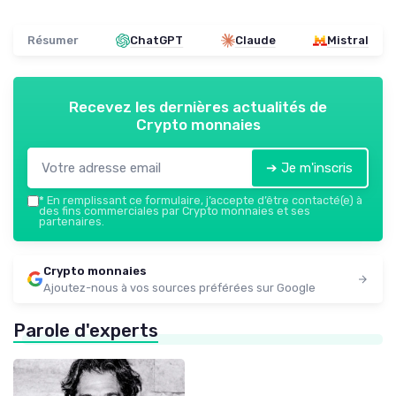
Résumer
ChatGPT
Claude
Mistral
Recevez les dernières actualités de
Crypto monnaies
➔ Je m'inscris
*
En remplissant ce formulaire, j’accepte d’être contacté(e) à
des fins commerciales par Crypto monnaies et ses
partenaires.
Crypto monnaies
Ajoutez-nous à vos sources préférées sur Google
Parole d'experts