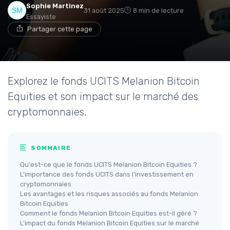
Sophie Martinez
31 août 2025
8 min de lecture
Essayiste
Partager cette page
Explorez le fonds UCITS Melanion Bitcoin
Equities et son impact sur le marché des
cryptomonnaies.
SOMMAIRE
Qu'est-ce que le fonds UCITS Melanion Bitcoin Equities ?
L'importance des fonds UCITS dans l'investissement en
cryptomonnaies
Les avantages et les risques associés au fonds Melanion
Bitcoin Equities
Comment le fonds Melanion Bitcoin Equities est-il géré ?
L'impact du fonds Melanion Bitcoin Equities sur le marché