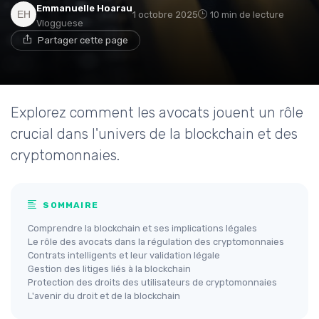
Emmanuelle Hoarau
1 octobre 2025
10 min de lecture
Vlogguese
Partager cette page
Explorez comment les avocats jouent un rôle
crucial dans l'univers de la blockchain et des
cryptomonnaies.
SOMMAIRE
Comprendre la blockchain et ses implications légales
Le rôle des avocats dans la régulation des cryptomonnaies
Contrats intelligents et leur validation légale
Gestion des litiges liés à la blockchain
Protection des droits des utilisateurs de cryptomonnaies
L'avenir du droit et de la blockchain