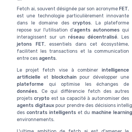
Fetch ai, souvent désignée par son acronyme
FET
,
est une technologie particulièrement innovante
dans le domaine des
cryptos
. La plateforme
repose sur l'utilisation d'
agents autonomes
qui
interagissent sur un
réseau décentralisé
. Les
jetons FET
, essentiels dans cet écosystème,
facilitent les transactions et la communication
entre ces
agents
.
Le projet fetch vise à combiner
intelligence
artificielle
et
blockchain
pour développer une
plateforme
qui optimise les échanges de
données
. Ce qui différencie fetch des autres
projets
crypto
est sa capacité à autonomiser des
agents digitaux
pour prendre des décisions intelli
des
contrats intelligents
et du
machine learnin
environnements.
L'ultime ambition de fetch ai est d'amener le