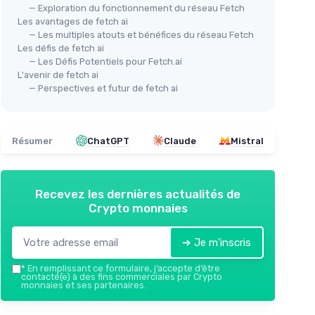
— Exploration du fonctionnement du réseau Fetch
Les avantages de fetch ai
— Les multiples atouts et bénéfices du réseau Fetch
Les défis de fetch ai
— Les Défis Potentiels pour Fetch.ai
L'avenir de fetch ai
— Perspectives et futur de fetch ai
Résumer
ChatGPT
Claude
Mistral
Recevez les dernières actualités de
Crypto monnaies
➔ Je m'inscris
*
En remplissant ce formulaire, j’accepte d’être
contacté(e) à des fins commerciales par Crypto
monnaies et ses partenaires.