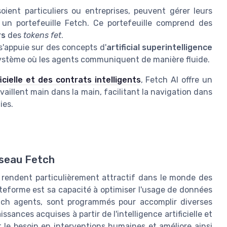
 soient particuliers ou entreprises, peuvent gérer leurs
 un portefeuille Fetch. Ce portefeuille comprend des
rs
des
tokens fet
.
s'appuie sur des concepts d'
artificial superintelligence
ystème où les agents communiquent de manière fluide.
ficielle et des contrats intelligents
, Fetch AI offre un
availlent main dans la main, facilitant la navigation dans
ies.
éseau Fetch
e rendent particulièrement attractif dans le monde des
teforme est sa capacité à optimiser l'usage de données
ch agents, sont programmés pour accomplir diverses
ances acquises à partir de l'intelligence artificielle et
 le besoin en interventions humaines et améliore ainsi