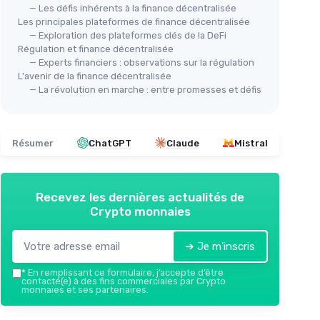
— Les défis inhérents à la finance décentralisée
Les principales plateformes de finance décentralisée
— Exploration des plateformes clés de la DeFi
Régulation et finance décentralisée
— Experts financiers : observations sur la régulation
L'avenir de la finance décentralisée
— La révolution en marche : entre promesses et défis
Résumer
ChatGPT
Claude
Mistral
Recevez les dernières actualités de
Crypto monnaies
➔ Je m'inscris
*
En remplissant ce formulaire, j’accepte d’être
contacté(e) à des fins commerciales par Crypto
monnaies et ses partenaires.