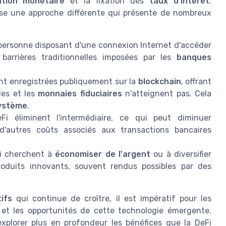
ation monétaire
et la fixation des
taux d'intérêt
.
se une approche différente qui présente de nombreux
personne disposant d'une connexion Internet d'accéder
s barrières traditionnelles imposées par les
banques
ont enregistrées publiquement sur la
blockchain
, offrant
les et les
monnaies fiduciaires
n'atteignent pas. Cela
ystème
.
i éliminent l'intermédiaire, ce qui peut diminuer
'autres coûts associés aux transactions bancaires
i cherchent à
économiser de l'argent
ou à diversifier
roduits innovants, souvent rendus possibles par des
ifs
qui continue de croître, il est impératif pour les
et les opportunités de cette technologie émergente.
xplorer plus en profondeur les bénéfices que la DeFi