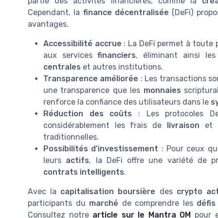
partie des activités financières, comme la
cré
Cependant, la
finance décentralisée
(DeFi) propo
avantages.
Accessibilité accrue
: La DeFi permet à toute 
aux services
financiers
, éliminant ainsi le
centrales
et autres institutions.
Transparence améliorée
: Les transactions s
une transparence que les
monnaies
scriptura
renforce la confiance des utilisateurs dans le
s
Réduction des coûts
: Les protocoles DeF
considérablement les frais de
livraison
et d
traditionnelles.
Possibilités d'investissement
: Pour ceux qu
leurs
actifs
, la DeFi offre une variété de p
contrats intelligents
.
Avec la
capitalisation boursière
des
crypto act
participants du
marché
de comprendre les
défis
Consultez notre
article sur le Mantra OM
pour e