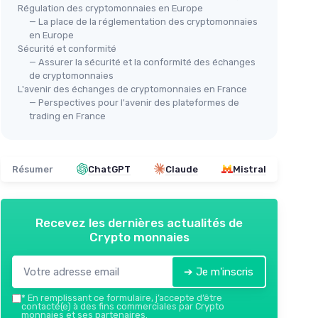
Régulation des cryptomonnaies en Europe
— La place de la réglementation des cryptomonnaies
en Europe
Sécurité et conformité
— Assurer la sécurité et la conformité des échanges
de cryptomonnaies
L'avenir des échanges de cryptomonnaies en France
— Perspectives pour l'avenir des plateformes de
trading en France
Résumer
ChatGPT
Claude
Mistral
Recevez les dernières actualités de
Crypto monnaies
➔ Je m'inscris
*
En remplissant ce formulaire, j’accepte d’être
contacté(e) à des fins commerciales par Crypto
monnaies et ses partenaires.