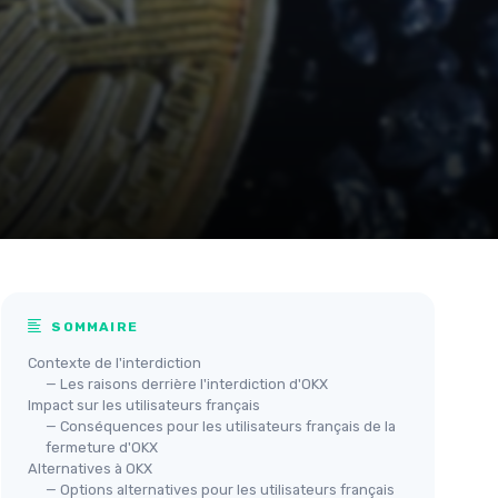
SOMMAIRE
Contexte de l'interdiction
— Les raisons derrière l'interdiction d'OKX
Impact sur les utilisateurs français
— Conséquences pour les utilisateurs français de la
fermeture d'OKX
Alternatives à OKX
— Options alternatives pour les utilisateurs français