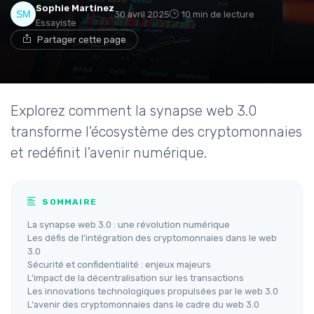
Sophie Martinez
30 avril 2025
10 min de lecture
Essayiste
Partager cette page
Explorez comment la synapse web 3.0
transforme l'écosystème des cryptomonnaies
et redéfinit l'avenir numérique.
SOMMAIRE
La synapse web 3.0 : une révolution numérique
Les défis de l'intégration des cryptomonnaies dans le web
3.0
Sécurité et confidentialité : enjeux majeurs
L'impact de la décentralisation sur les transactions
Les innovations technologiques propulsées par le web 3.0
L'avenir des cryptomonnaies dans le cadre du web 3.0